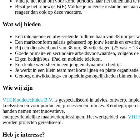
Vind je het leuk om voor korte periodes naar het buitenland te r
Bezit je het rijbewijs B(E).Voldoe je in eerste instantie niet a
reageer dan ook op deze vacature.
Wat wij bieden
Een uitdagende en afwisselende fulltime baan van 38 uur per w
Een marktconform salaris gebaseerd op jouw kennis en ervarin
Bij een dienstverband van 38 uur, 38 vrije dagen (25 vast + 13 a
Goede primaire en secundaire arbeidsvoorwaarden, volgens d
Eigen bedrijfsbus, iPad en mobiele telefoon.
Een leuke werksfeer in een jong en dynamisch bedrijf.
Je werkt in een klein team met korte lijnen en platte organisatie.
Genoeg ontwikkelings- en opleidingsmogelijkheden binnen het 
Wie wij zijn
VHI Koudetechniek B.V.
is gespecialiseerd in advies, ontwerp, imple
koelsystemen voor producten, processen en ruimtes. Kernbegrippen in on
handen nemen met innovatieve,
energievriendelijke maatwerkoplossingen. Het werkgebied van
VHI K
worden projecten gerealiseerd.
Heb je interesse?