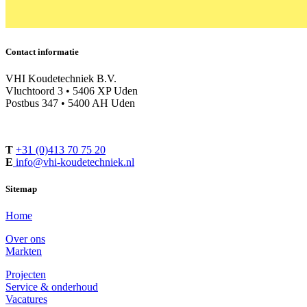
Contact informatie
VHI Koudetechniek B.V.
Vluchtoord 3 • 5406 XP Uden
Postbus 347 • 5400 AH Uden
T
+31 (0)413 70 75 20
E
info@vhi-koudetechniek.nl
Sitemap
Home
Over ons
Markten
Projecten
Service & onderhoud
Vacatures