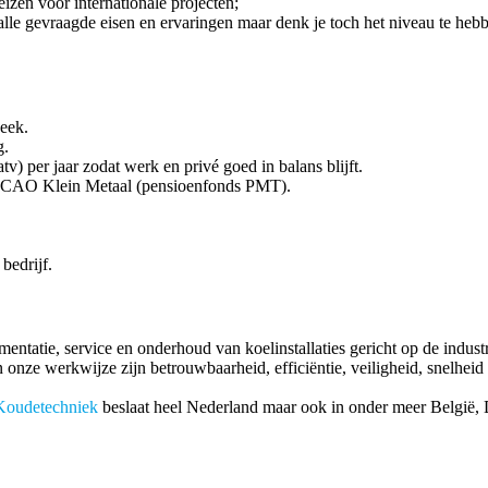
eizen voor internationale projecten;
an alle gevraagde eisen en ervaringen maar denk je toch het niveau te h
eek.
g.
tv) per jaar zodat werk en privé goed in balans blijft.
e CAO Klein Metaal (pensioenfonds PMT).
bedrijf.
mentatie, service en onderhoud van koelinstallaties gericht op de indust
ze werkwijze zijn betrouwbaarheid, efficiëntie, veiligheid, snelheid en
oudetechniek
beslaat heel Nederland maar ook in onder meer België, D