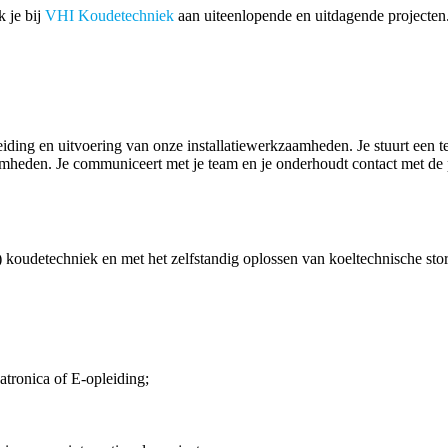
k je bij
VHI Koudetechniek
aan uiteenlopende en uitdagende projecten.
iding en uitvoering van onze installatiewerkzaamheden. Je stuurt een te
amheden. Je communiceert met je team en je onderhoudt contact met de 
iële) koudetechniek en met het zelfstandig oplossen van koeltechnische
tronica of E-opleiding;