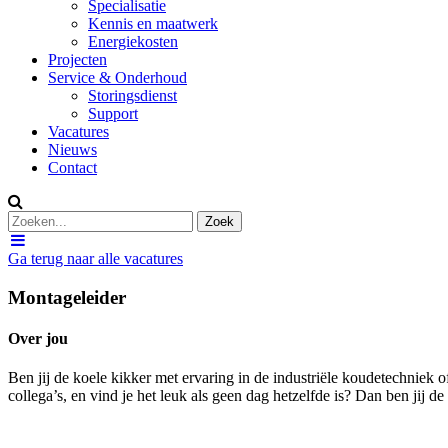
Specialisatie
Kennis en maatwerk
Energiekosten
Projecten
Service & Onderhoud
Storingsdienst
Support
Vacatures
Nieuws
Contact
Ga terug naar alle vacatures
Montageleider
Over jou
Ben jij de koele kikker met ervaring in de industriële koudetechniek of
collega’s, en vind je het leuk als geen dag hetzelfde is? Dan ben jij d