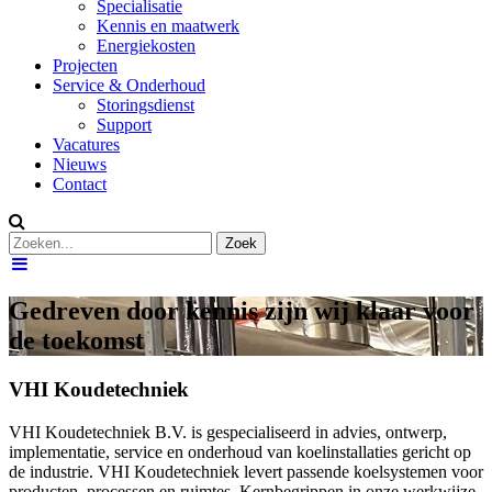
Specialisatie
Kennis en maatwerk
Energiekosten
Projecten
Service & Onderhoud
Storingsdienst
Support
Vacatures
Nieuws
Contact
Gedreven door kennis zijn wij klaar voor
de toekomst
VHI Koudetechniek
VHI Koudetechniek B.V. is gespecialiseerd in advies, ontwerp,
implementatie, service en onderhoud van koelinstallaties gericht op
de industrie. VHI Koudetechniek levert passende koelsystemen voor
producten, processen en ruimtes. Kernbegrippen in onze werkwijze